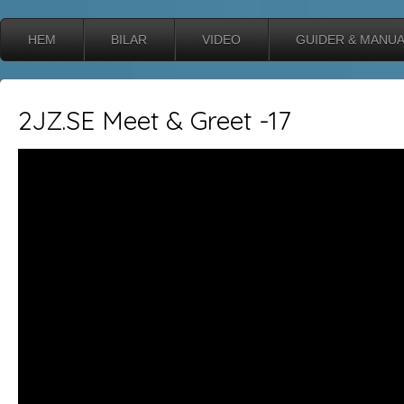
HEM
BILAR
VIDEO
GUIDER & MANU
2JZ.SE Meet & Greet -17