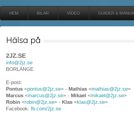
HEM
BILAR
VIDEO
GUIDER & MANU
Hälsa på
2JZ.SE
info@2jz.se
BORLÄNGE
E-post:
Pontus
<
pontus@2jz.se
> -
Mathias
<
mathias@2jz.se
>
Marcus
<
marcus@2jz.se
> -
Mikael
<
mikael@2jz.se
>
Robin
<
robin@2jz.se
> -
Klas
<
klas@2jz.se
>
Facebook:
fb.com/2jz.se