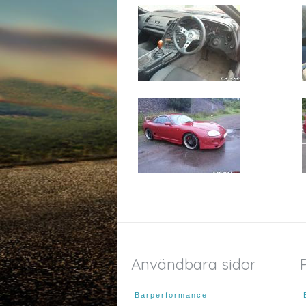
Användbara sidor
Barperformance