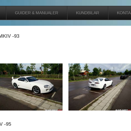
GUIDER & MANUALER
KUNDBILAR
KONTA
MKIV -93
V -95