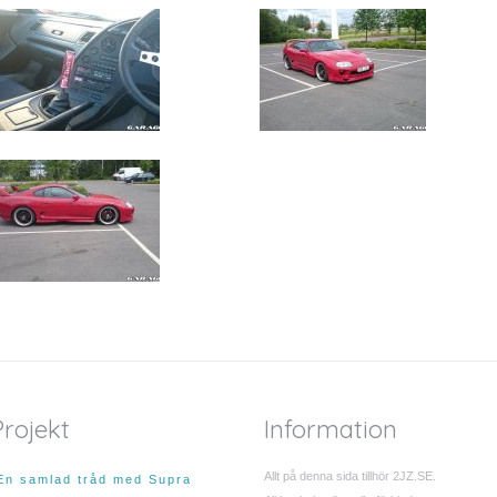
Projekt
Information
Allt på denna sida tillhör 2JZ.SE.
En samlad tråd med Supra