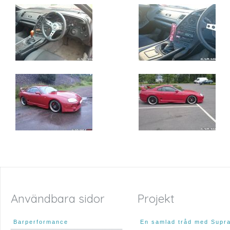
Användbara sidor
Projekt
Barperformance
En samlad tråd med Supr