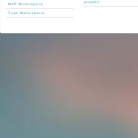
projekt!
MVP Motorsports
Titan Motorsports