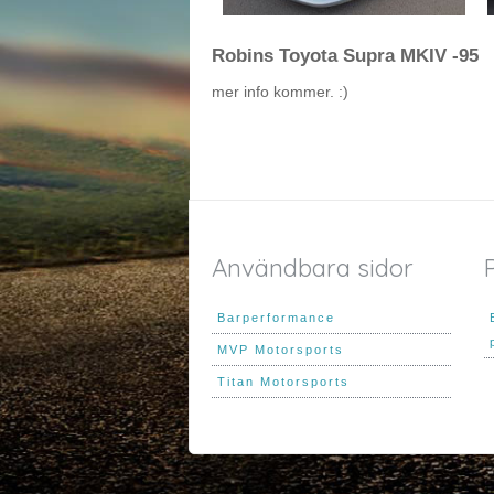
Robins Toyota Supra MKIV -95
mer info kommer. :)
Användbara sidor
Barperformance
MVP Motorsports
Titan Motorsports