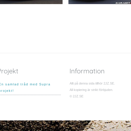
Projekt
Information
Allt på denna sida tillhör 2JZ.SE.
En samlad tråd med Supra
All kopiering är strikt förbjuden.
projekt!
© 2JZ.SE